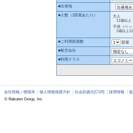
■出発地
■人数
（1部屋あたり）
大人
12歳以上
子供（ベッ
2歳以上1
■ご利用部屋数
部屋
■航空会社
■利用クラス
会社情報／標識等
個人情報保護方針
社会的責任[CSR]
採用情報
規
© Rakuten Group, Inc.