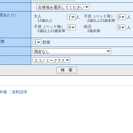
部屋あたり）
大人
子供（ベッド有）
人
人
12歳以上
2歳以上12歳未満
子供（ベッド無）
幼児
人
2歳以上12歳未満
2歳未満
屋数
部屋
ス
約集
資料請求