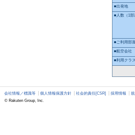
■出発地
■人数
（1
■ご利用部
■航空会社
■利用クラ
会社情報／標識等
個人情報保護方針
社会的責任[CSR]
採用情報
規
© Rakuten Group, Inc.